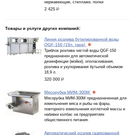
нержавеющие, стеллажи, полки
2 425
р.
Товары и услуги других компаний:
Линия розлива бутилированной воды
QGF-150 (19л. тара)
Триблок розлива чистой воды QGF-150
предназначен для автоматической
дезинфекции (мойки), ополаскивания,
розлива и укупоривания бутылей объемом
18,9 л.
320 000
р.
Мясорубка МИМ-300М
Мясорубка МИМ-300М предназначенная для
измельчения мяса и рыбы на фарш,
повторного измельчения котлетной массы и
набивки колбас на предприятиях
общественного питания.
Автоматический розлив газированной