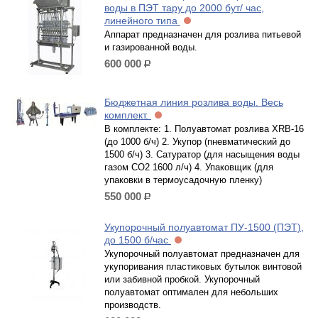
воды в ПЭТ тару до 2000 бут/ час,
линейного типа
Аппарат предназначен для розлива питьевой
и газированной воды.
600 000
р.
Бюджетная линия розлива воды. Весь
комплект.
В комплекте: 1. Полуавтомат розлива XRB-16
(до 1000 б/ч) 2. Укупор (пневматический до
1500 б/ч) 3. Сатуратор (для насыщения воды
газом СО2 1600 л/ч) 4. Упаковщик (для
упаковки в термоусадочную пленку)
550 000
р.
Укупорочный полуавтомат ПУ-1500 (ПЭТ),
до 1500 б/час
Укупорочный полуавтомат предназначен для
укупоривания пластиковых бутылок винтовой
или забивной пробкой. Укупорочный
полуавтомат оптимален для небольших
производств.