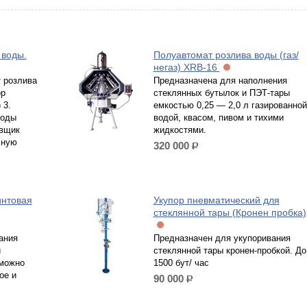
 воды.
Полуавтомат розлива воды (газ/
негаз) XRB-16
т розлива
Предназначена для наполнения
ор
стеклянных бутылок и ПЭТ-тары
 3.
емкостью 0,25 — 2,0 л газированной
воды
водой, квасом, пивом и тихими
овщик
жидкостями.
чную
320 000
р.
интовая
Укупор пневматический для
стеклянной тары (Кронен пробка)
ания
Предназначен для укупоривания
й
стеклянной тары кронен-пробкой. До
зможно
1500 бут/ час
ое и
90 000
р.