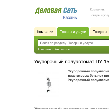
Компании:
Товары и услу
Казань
Компании
Товары и услуги
Тендеры
Например:
Консалтинг
Укупорочный полуавтомат ПУ-15
Укупорочный полуавтома
пластиковых бутылок вин
Укупорочный полуавтома