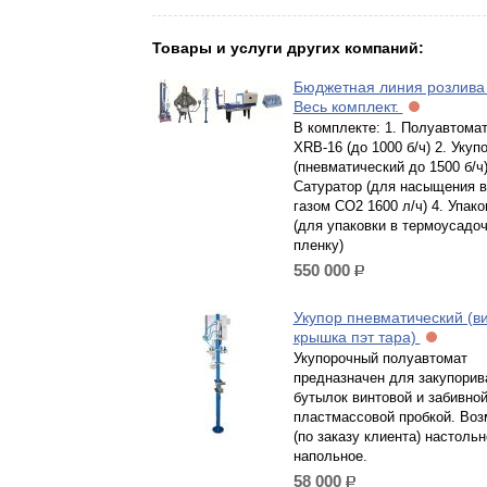
Товары и услуги других компаний:
Бюджетная линия розлива
Весь комплект.
В комплекте: 1. Полуавтома
XRB-16 (до 1000 б/ч) 2. Укуп
(пневматический до 1500 б/ч)
Сатуратор (для насыщения 
газом СО2 1600 л/ч) 4. Упак
(для упаковки в термоусадо
пленку)
550 000
р.
Укупор пневматический (в
крышка пэт тара)
Укупорочный полуавтомат
предназначен для закупорив
бутылок винтовой и забивно
пластмассовой пробкой. Во
(по заказу клиента) настольн
напольное.
58 000
р.