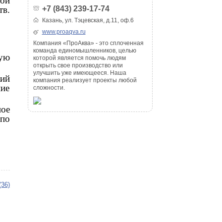
вой
тв.
+7 (843) 239-17-74
Казань, ул. Тэцевская, д.11, оф.6
www.proaqva.ru
Компания «ПроАква» - это сплоченная
команда единомышленников, целью
ую
которой является помочь людям
открыть свое производство или
улучшить уже имеющееся. Наша
кий
компания реализует проекты любой
ие
сложности.
ное
 по
(36)