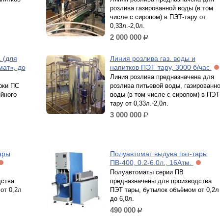
розлива газированной воды (в том
числе с сиропом) в ПЭТ-тару от
0,33л.-2,0л.
2 000 000
р.
 (для
Линия розлива газ. воды и
мат», до
напитков ПЭТ-тару, 3000 б/час
Линия розлива предназначена для
рки ПС
розлива питьевой воды, газированн
йного
воды (в том числе с сиропом) в ПЭТ
тару от 0,33л.-2,0л.
3 000 000
р.
ары
Полуавтомат выдува пэт-тары
ПВ-400, 0.2-6.0л., 16Атм.
Полуавтоматы серии ПВ
дства
предназначены для производства
от 0,2л
ПЭТ тары, бутылок объёмом от 0,2л
до 6,0л.
490 000
р.