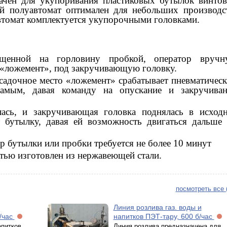
ачен для укупоривания пластиковых бутылок винто
й полуавтомат оптимален для небольших производс
втомат комплектуется укупорочными головками.
щенной на горловину пробкой, оператор вручн
о «ложемент», под закручивающую головку.
садочное место «ложемент» срабатывает пневматичес
самым, давая команду на опускание и закручиван
лась, и закручивающая головка поднялась в исход
т бутылку, давая ей возможность двигаться дальше
р бутылки или пробки требуется не более 10 минут
ью изготовлен из нержавеющей стали.
посмотреть все 
Линия розлива газ. воды и
/час
напитков ПЭТ-тару, 600 б/час
апитков
Линия розлива предназначена для