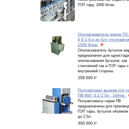
ПЭТ-тару, 2000 б/час
Ополаскиватель марки ПС.
0,5-1,5 и до 5л) «полуавто
1500 б/час
Ополаскиватель бутылок ма
предназначен для одностади
ополаскивания бутылок, как
стеклянной так и ПЭТ тары с
внутренней стороны.
258 000
р.
Полуавтомат выдува пэт-т
ПВ-800, 0.2-2.5л., 16Атм.
Полуавтоматы серии ПВ
предназначены для произво
ПЭТ тары, бутылок объёмом 
до 2,5л.
450 000
р.