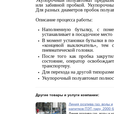
Укупорочный полуавтомат предназн
или забивной пробкой. Укупорочны
Для разных диаметров пробок полуа
Описание процесса работы:
Наполненную бутылку, с поме
устанавливает в посадочное мест
В момент установки бутылки в по
«концевой выключатель», тем 
пневматической головки.
После того как пробка закрути
состояние, оператор освобождае
транспортеру.
Для перехода на другой типоразме
Укупорочный полуавтомат полност
Другие товары и услуги компании:
Линия розлива газ. воды и
напитков ПЭТ-тару, 2000 б
Линия розлива газ. воды и н