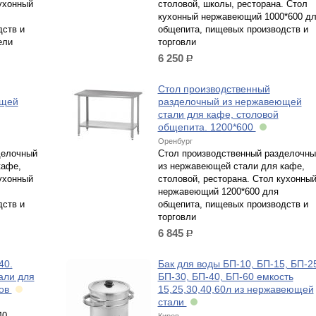
кухонный
столовой, школы, ресторана. Стол
кухонный нержавеющий 1000*600 д
дств и
общепита, пищевых производств и
ели
торговли
6 250
р.
Стол производственный
ющей
разделочный из нержавеющей
стали для кафе, столовой
общепита. 1200*600
Оренбург
делочный
Стол производственный разделочны
кафе,
из нержавеющей стали для кафе,
кухонный
столовой, ресторана. Стол кухонны
нержавеющий 1200*600 для
дств и
общепита, пищевых производств и
торговли
6 845
р.
40.
Бак для воды БП-10, БП-15, БП-2
али для
БП-30, БП-40, БП-60 емкость
тов
15,25,30,40,60л из нержавеющей
стали
40.