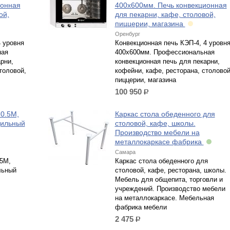
ионная
400х600мм. Печь конвекционная
ой,
для пекарни, кафе, столовой,
пиццерии, магазина
Оренбург
4 уровня
Конвекционная печь КЭП-4, 4 уровн
ная
400х600мм. Профессиональная
рни,
конвекционная печь для пекарни,
толовой,
кофейни, кафе, ресторана, столовой
пиццерии, магазина
100 950
р.
0.5М,
Каркас стола обеденного для
дильный
столовой, кафе, школы.
Производство мебели на
металлокаркасе фабрика
Самара
5М,
Каркас стола обеденного для
льный
столовой, кафе, ресторана, школы.
Мебель для общепита, торговли и
учреждений. Производство мебели
на металлокаркасе. Мебельная
фабрика мебели
2 475
р.