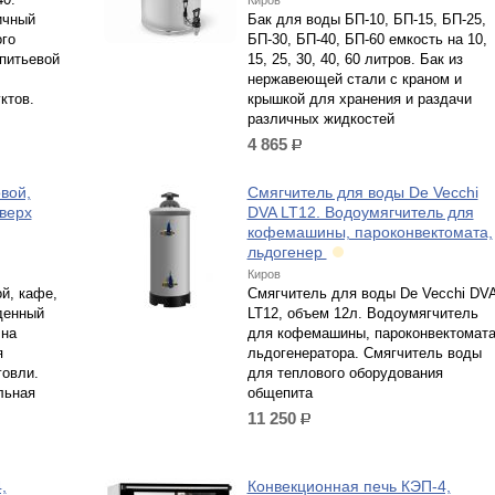
Киров
ичный
Бак для воды БП-10, БП-15, БП-25,
го
БП-30, БП-40, БП-60 емкость на 10,
 питьевой
15, 25, 30, 40, 60 литров. Бак из
нержавеющей стали с краном и
ктов.
крышкой для хранения и раздачи
различных жидкостей
4 865
р.
вой,
Смягчитель​ для воды De Vecchi
верх
DVA LT12. Водоумягчитель для
кофемашины, пароконвектомата,
льдогенер
Киров
й, кафе,
Смягчитель​ для воды De Vecchi DV
денный
LT12, объем 12л. Водоумягчитель
 на
для кофемашины, пароконвектомата
я
льдогенератора. Смягчитель воды
говли.
для теплового оборудования
льная
общепита
11 250
р.
,
Конвекционная печь КЭП-4,