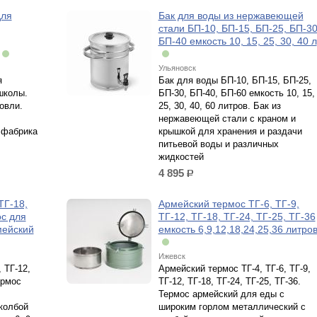
для
Бак для воды из нержавеющей
стали БП-10, БП-15, БП-25, БП-30
БП-40 емкость 10, 15, 25, 30, 40 л
Ульяновск
я
Бак для воды БП-10, БП-15, БП-25,
школы.
БП-30, БП-40, БП-60 емкость 10, 15,
овли.
25, 30, 40, 60 литров. Бак из
нержавеющей стали с краном и
 фабрика
крышкой для хранения и раздачи
питьевой воды и различных
жидкостей
4 895
р.
ТГ-18,
Армейский термос ТГ-6, ТГ-9,
ос для
ТГ-12, ТГ-18, ТГ-24, ТГ-25, ТГ-36
мейский
емкость 6,9,12,18,24,25,36 литро
Ижевск
 ТГ-12,
Армейский термос ТГ-4, ТГ-6, ТГ-9,
ермос
ТГ-12, ТГ-18, ТГ-24, ТГ-25, ТГ-36.
Термос армейский для еды с
колбой
широким горлом металлический с