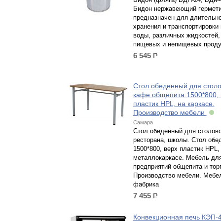
Бидон нержавеющий гермет
предназначен для длительно
хранения и транспортировки
воды, различных жидкостей,
пищевых и непищевых проду
6 545
р.
Стол обеденный для столо
кафе общепита.1500*800, 
пластик HPL, на каркасе.
Производство мебели
Самара
Стол обеденный для столово
ресторана, школы. Стол обе
1500*800, верх пластик HPL,
металлокаркасе. Мебель дл
предприятий общепита и тор
Производство мебели. Мебе
фабрика
7 455
р.
Конвекционная печь КЭП-4