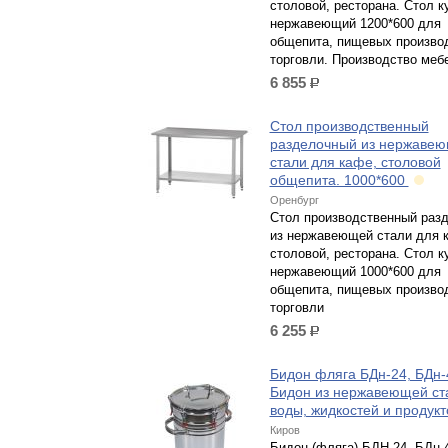
столовой, ресторана. Стол 
нержавеющий 1200*600 для
общепита, пищевых произво
торговли. Производство меб
6 855
р.
Стол производственный
разделочный из нержаве
стали для кафе, столовой
общепита. 1000*600
Оренбург
Стол производственный раз
из нержавеющей стали для 
столовой, ресторана. Стол 
нержавеющий 1000*600 для
общепита, пищевых произво
торговли
6 255
р.
Бидон фляга БДн-24, БДн-
Бидон из нержавеющей ст
воды, жидкостей и продук
Киров
Бидон (фляга) БДН-24, БДн-