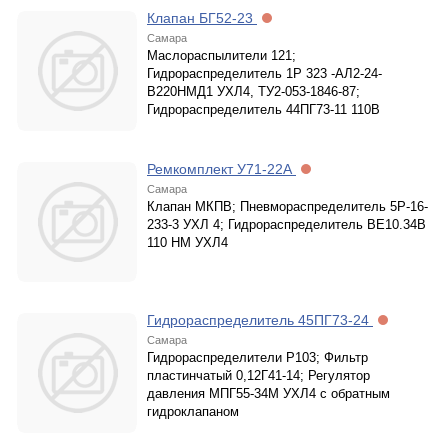
Клапан БГ52-23
Самара
Маслораспылители 121;
Гидрораспределитель 1Р 323 -АЛ2-24-
В220НМД1 УХЛ4, ТУ2-053-1846-87;
Гидрораспределитель 44ПГ73-11 110В
Ремкомплект У71-22А
Самара
Клапан МКПВ; Пневмораспределитель 5Р-16-
233-3 УХЛ 4; Гидрораспределитель ВЕ10.34В
110 НМ УХЛ4
Гидрораспределитель 45ПГ73-24
Самара
Гидрораспределители Р103; Фильтр
пластинчатый 0,12Г41-14; Регулятор
давления МПГ55-34М УХЛ4 с обратным
гидроклапаном