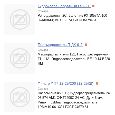
Гидроклапан обратный Г51-21
Самара
Реле давления 2С; Золотник РХ 10574А 100-
024/00АМ; ВЕХ16.574 Г24 ИНМ УХЛ4
Пневмодроссель П-ДК-6-2
Самара
Маслораспылители 121; Насос шестерённый
Г11-11А; Гидрораспределитель ВЕ 10.14 В220
НМ
Фильтр ФП7 12-25/200 (12-25КВ)
Самара
Насосы смазки С12; гидрораспределитель РХ
06.574 АМ1 ОФ Г2400С 24 АС, Ду = 6 мм,
Рmax = 32Мпа; Гидрораспределитель
1РММ10.64. ХЛ1 ГОСТ 24679-81