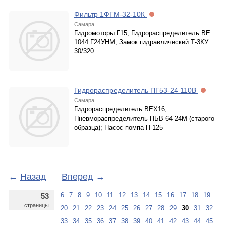
Фильтр 1ФГМ-32-10К
Самара
Гидромоторы Г15; Гидрораспределитель ВЕ
1044 Г24УНМ; Замок гидравлический Т-3КУ
30/320
Гидрораспределитель ПГ53-24 110В
Самара
Гидрораспределитель ВЕХ16;
Пневмораспределитель ПБВ 64-24М (старого
образца); Насос-помпа П-125
←
Назад
Вперед
→
6
7
8
9
10
11
12
13
14
15
16
17
18
19
53
страницы
20
21
22
23
24
25
26
27
28
29
30
31
32
33
34
35
36
37
38
39
40
41
42
43
44
45