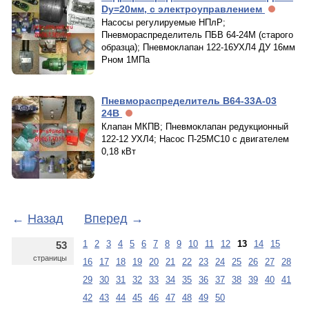
Dy=20мм, с электроуправлением
Насосы регулируемые НПлР;
Пневмораспределитель ПБВ 64-24М (старого
образца); Пневмоклапан 122-16УХЛ4 ДУ 16мм
Рном 1МПа
Пневмораспределитель В64-33А-03
24В
Клапан МКПВ; Пневмоклапан редукционный
122-12 УХЛ4; Насос П-25МС10 с двигателем
0,18 кВт
←
Назад
Вперед
→
1
2
3
4
5
6
7
8
9
10
11
12
13
14
15
53
страницы
16
17
18
19
20
21
22
23
24
25
26
27
28
29
30
31
32
33
34
35
36
37
38
39
40
41
42
43
44
45
46
47
48
49
50