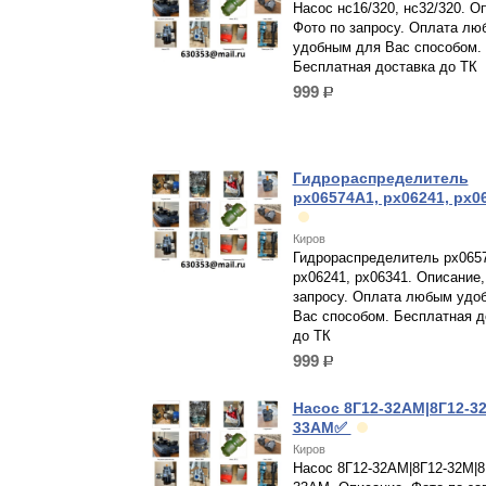
Насос нс16/320, нс32/320. О
Фото по запросу. Оплата лю
удобным для Вас способом.
Бесплатная доставка до ТК
999
р.
Гидрораспределитель
рх06574А1, рх06241, рх0
Киров
Гидрораспределитель рх065
рх06241, рх06341. Описание,
запросу. Оплата любым удо
Вас способом. Бесплатная д
до ТК
999
р.
Насос 8Г12-32АМ|8Г12-32
33АМ✅
Киров
Насос 8Г12-32АМ|8Г12-32М|8