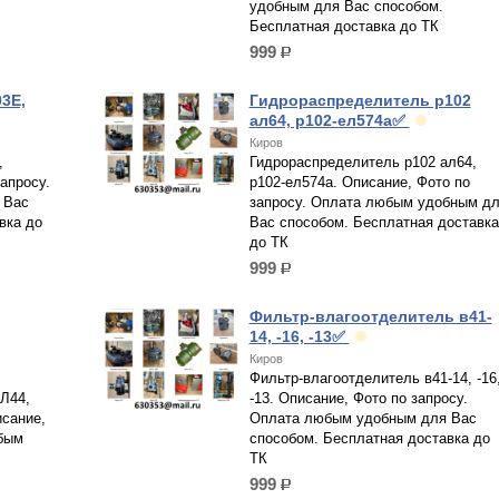
удобным для Вас способом.
Бесплатная доставка до ТК
999
р.
03Е,
Гидрораспределитель р102
ал64, р102-ел574а✅
Киров
,
Гидрораспределитель р102 ал64,
апросу.
р102-ел574а. Описание, Фото по
 Вас
запросу. Оплата любым удобным д
вка до
Вас способом. Бесплатная доставка
до ТК
999
р.
Фильтр-влагоотделитель в41-
14, -16, -13✅
Киров
Фильтр-влагоотделитель в41-14, -16
Л44,
-13. Описание, Фото по запросу.
сание,
Оплата любым удобным для Вас
бым
способом. Бесплатная доставка до
ТК
999
р.