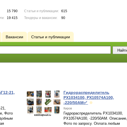
15 790
Статьи и публикации:
615
ги:
19 415
Тендеры и вакансии:
90
Вакансии
Статьи и публикации
Г12-21,
Гидрораспределитель
PX1034100, PX10574A100,
-220/50AM✅
21,
Киров
е, Фото
Гидрораспределитель PX1034100,
удобным
PX10574A100, -220/50AM. Описание
ая
Фото по запросу. Оплата любым