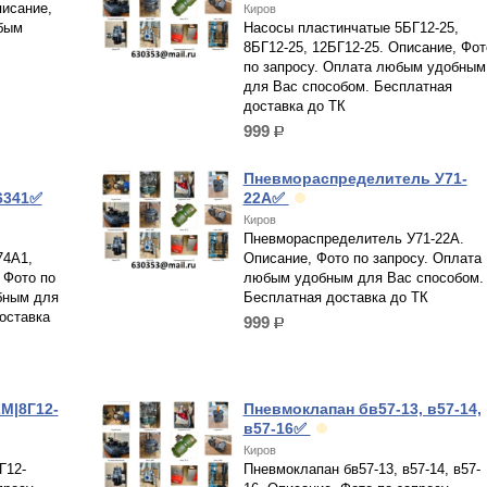
писание,
Киров
бым
Насосы пластинчатые 5БГ12-25,
8БГ12-25, 12БГ12-25. Описание, Фот
по запросу. Оплата любым удобным
для Вас способом. Бесплатная
доставка до ТК
999
р.
Пневмораспределитель У71-
6341✅
22А✅
Киров
Пневмораспределитель У71-22А.
74А1,
Описание, Фото по запросу. Оплата
 Фото по
любым удобным для Вас способом.
бным для
Бесплатная доставка до ТК
оставка
999
р.
М|8Г12-
Пневмоклапан бв57-13, в57-14,
в57-16✅
Киров
Г12-
Пневмоклапан бв57-13, в57-14, в57-