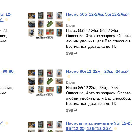
БГ12-
Насос 50бг12-24м, 5бг12-24м✅
3✅
Киров
-23,
Насос 50бг12-24м, 5бг12-24м.
ние,
Описание, Фото по запросу. Оплата
бым
любым удобным для Вас способом.
Бесплатная доставка до ТК
999
р.
 80-80-
Насос 8бг12-22м, -23м, -24ам✅
Киров
исание,
Насос 8бг12-22м, -23м, -24ам.
бым
Описание, Фото по запросу. Оплата
любым удобным для Вас способом.
Бесплатная доставка до ТК
999
р.
0✅
Насосы пластинчатые 5БГ12-25
8БГ12-25, 12БГ12-25✅