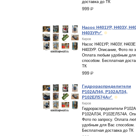
доставка до ТК
999
р.
Насос Н401УР, Н403У, Н4
Н403УР✅
Киров
Насос Н401УР, Н403У, Н403Е
Н403УР. Описание, Фото по з
Оплата любым удобным для
способом. Бесплатная доста
ТК
999
р.
Гидрораспределители
Р102АЛ44, Р102АЛ34,
Р102ЕЛ574А✅
Киров
Гидрораспределители Р102А
Р102АЛ34, Р102ЕЛ574А. Опи
Фото по запросу. Оплата лю
удобным для Вас способом.
Бесплатная доставка до ТК