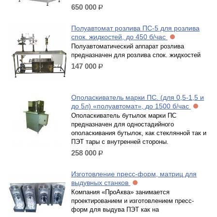
650 000
р.
Полуавтомат розлива ПС-5 для розлива
спок. жидкостей, до 450 б/час
Полуавтоматический аппарат розлива
предназначен для розлива спок. жидкостей
147 000
р.
Ополаскиватель марки ПС. (для 0,5-1,5 и
до 5л) «полуавтомат», до 1500 б/час
Ополаскиватель бутылок марки ПС
предназначен для одностадийного
ополаскивания бутылок, как стеклянной так и
ПЭТ тары с внутренней стороны.
258 000
р.
Изготовление пресс-форм, матриц для
выдувных станков
Компания «ПроАква» занимается
проектированием и изготовлением пресс-
форм для выдува ПЭТ как на