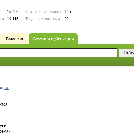
15 790
Статьи и публикации:
615
ги:
19 415
Тендеры и вакансии:
90
Вакансии
Статьи и публикации
одня:
ится
тупит
ремя».