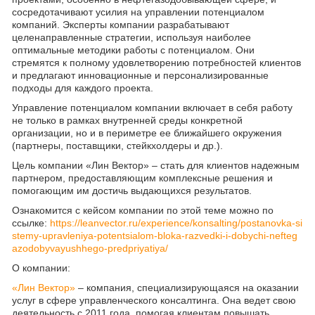
сосредотачивают усилия на управлении потенциалом
компаний. Эксперты компании разрабатывают
целенаправленные стратегии, используя наиболее
оптимальные методики работы с потенциалом. Они
стремятся к полному удовлетворению потребностей клиентов
и предлагают инновационные и персонализированные
подходы для каждого проекта.
Управление потенциалом компании включает в себя работу
не только в рамках внутренней среды конкретной
организации, но и в периметре ее ближайшего окружения
(партнеры, поставщики, стейкхолдеры и др.).
Цель компании «Лин Вектор» – стать для клиентов надежным
партнером, предоставляющим комплексные решения и
помогающим им достичь выдающихся результатов.
Ознакомится с кейсом компании по этой теме можно по
ссылке:
https://leanvector.ru/experience/konsalting/postanovka-si
stemy-upravleniya-potentsialom-bloka-razvedki-i-dobychi-nefteg
azodobyvayushhego-predpriyatiya/
О компании:
«Лин Вектор»
– компания, специализирующаяся на оказании
услуг в сфере управленческого консалтинга. Она ведет свою
деятельность с 2011 года, помогая клиентам повышать