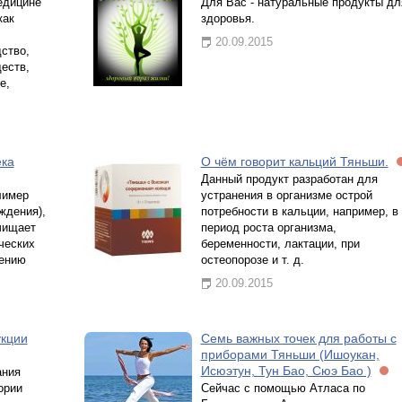
едицине
Для Вас - натуральные продукты дл
как
здоровья.
20.09.2015
ство,
еств,
е,
ека
О чём говорит кальций Тяньши.
Данный продукт разработан для
лимер
устранения в организме острой
ждения),
потребности в кальции, например, в
чищает
период роста организма,
ческих
беременности, лактации, при
жению
остеопорозе и т. д.
20.09.2015
укции
Семь важных точек для работы с
приборами Тяньши (Ишоукан,
Исюэтун, Тун Бао, Сюэ Бао )
ания
ории
Сейчас с помощью Атласа по