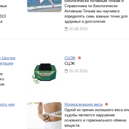
Биологически Активным точкам и
евых
Справочника по Биологически
Активным Точкам мы научимся
013
определять семь важных точек для
ва
здоровья и долголетия.
20.09.2015
в Центре
СЦЭК
итации
СЦЭК
15.10.2016
их
ого
ких.
кого чая
Нормализация веса
Одной из причин излишнего веса ил
худобы является нарушение
основного и гормонального обмена
веществ.