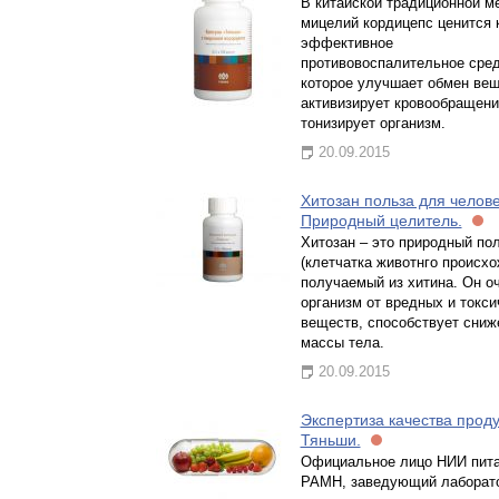
В китайской традиционной м
мицелий кордицепс ценится 
эффективное
противовоспалительное сред
которое улучшает обмен вещ
активизирует кровообращени
тонизирует организм.
20.09.2015
Хитозан польза для челов
Природный целитель.
Хитозан – это природный по
(клетчатка животнго происхо
получаемый из хитина. Он о
организм от вредных и токси
веществ, способствует сни
массы тела.
20.09.2015
Экспертиза качества прод
Тяньши.
Официальное лицо НИИ пит
РАМН, заведующий лаборат