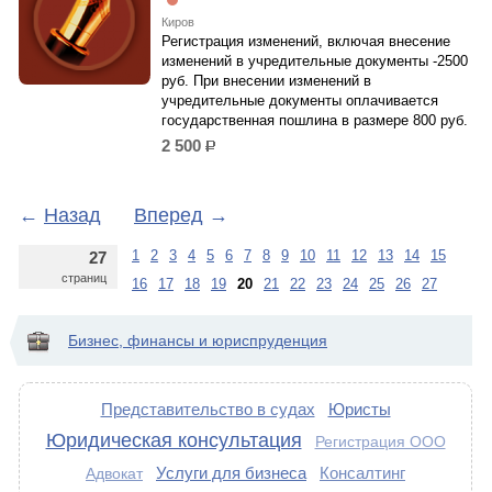
Киров
Регистрация изменений, включая внесение
изменений в учредительные документы -2500
руб. При внесении изменений в
учредительные документы оплачивается
государственная пошлина в размере 800 руб.
2 500
р.
←
Назад
Вперед
→
1
2
3
4
5
6
7
8
9
10
11
12
13
14
15
27
страниц
16
17
18
19
20
21
22
23
24
25
26
27
Бизнес, финансы и юриспруденция
Представительство в судах
Юристы
Юридическая консультация
Регистрация ООО
Услуги для бизнеса
Консалтинг
Адвокат