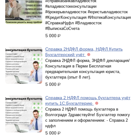
#справкабанкавладивосток
#владивостокконсультации
#брокерывладивосток #юристывладивосток
#КредитКонсультация #ИпотекаКонсультация
#СправкаНдфл #Владивосток
#ВыпискаСоСчета
5 000
р.
Справка 2НДФЛ форма, НДФЛ Купить
Бухгалтерский учёт
Справка 2НДФЛ форма, 3НДФЛ декларация/
Консультация в Перми Бесплатная
предварительная консультация юриста,
бухгалтера (опыт 8 лет).
5 000
р.
Справка 2 НДФЛ помощь бухгалтера учёт
купить 1С:Бухгалтерию
Справка 2 НДФЛ помощь бухгалтера в
Волгограде Здравствуйте! Бухгалтер помогу
с заполнением и оформлением: - Справка 2
ндфл
5 000
р.