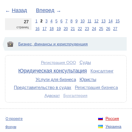
←
Назад
Вперед
→
1
2
3
4
5
6
7
8
9
10
11
12
13
14
15
27
страниц
16
17
18
19
20
21
22
23
24
25
26
27
Бизнес, финансы и юриспруденция
Суды
Регистрация ООО
Юридическая консультация
Консалтинг
Услуги для бизнеса
Юристы
Представительство в судах
Регистрация бизнеса
Адвокат
Бухгалтерия
Россия
О проекте
Украина
Форум