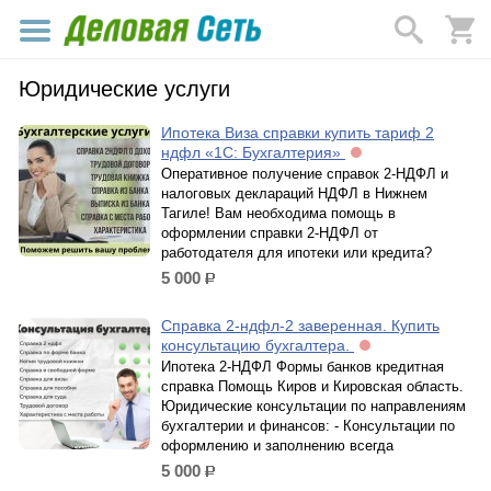
Юридические услуги
Ипотека Виза справки купить тариф 2
ндфл «1С: Бухгалтерия»
Оперативное получение справок 2-НДФЛ и
налоговых деклараций НДФЛ в Нижнем
Тагиле! Вам необходима помощь в
оформлении справки 2-НДФЛ от
работодателя для ипотеки или кредита?
5 000
р.
Справка 2-ндфл-2 заверенная. Купить
консультацию бухгалтера.
Ипотека 2-НДФЛ Формы банков кредитная
справка Помощь Киров и Кировская область.
Юридические консультации по направлениям
бухгалтерии и финансов: - Консультации по
оформлению и заполнению всегда
5 000
р.