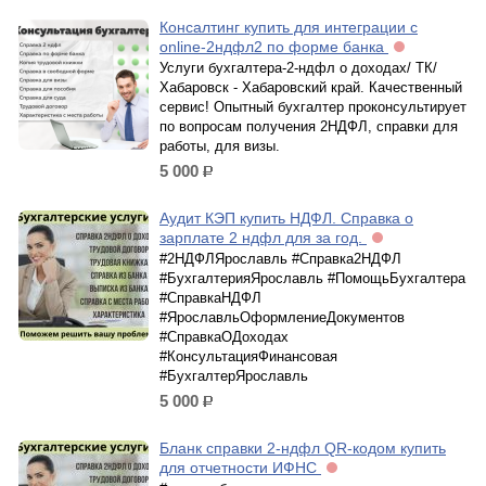
Консалтинг купить для интеграции с
online-2ндфл2 по форме банка
Услуги бухгалтера-2-ндфл о доходах/ ТК/
Хабаровск - Хабаровский край. Качественный
сервис! Опытный бухгалтер проконсультирует
по вопросам получения 2НДФЛ, справки для
работы, для визы.
5 000
р.
Аудит КЭП купить НДФЛ. Справка о
зарплате 2 ндфл для за год.
#2НДФЛЯрославль #Справка2НДФЛ
#БухгалтерияЯрославль #ПомощьБухгалтера
#СправкаНДФЛ
#ЯрославльОформлениеДокументов
#СправкаОДоходах
#КонсультацияФинансовая
#БухгалтерЯрославль
5 000
р.
Бланк справки 2-ндфл QR-кодом купить
для отчетности ИФНС