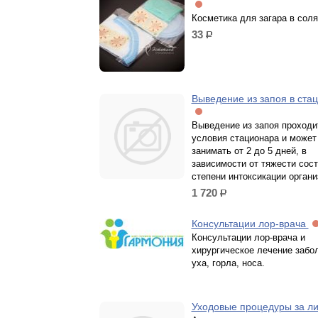
Косметика для загара в сол
33
р.
Выведение из запоя в ста
Выведение из запоя проходи
условия стационара и может
занимать от 2 до 5 дней, в
зависимости от тяжести сост
степени интоксикации органи
1 720
р.
Консультации лор-врача
Консультации лор-врача и
хирургическое лечение забо
уха, горла, носа.
Уходовые процедуры за л