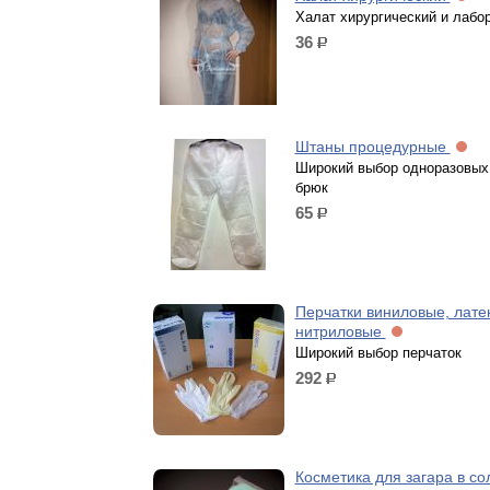
Халат хирургический и лабо
36
р.
Штаны процедурные
Широкий выбор одноразовых
брюк
65
р.
Перчатки виниловые, лате
нитриловые
Широкий выбор перчаток
292
р.
Косметика для загара в со