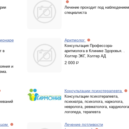
ярии
Лечение проходит под наблюдением
специалиста
ционаре
Аритмолог
Консультация Профессора-
т в
аритмолога в Клинике Здоровья. .
Холтер ЭКГ, Холтер АД
2 000
р.
ояния и
зма.
Консультации психотерапевта
Консультации психотерапевта,
леваний
психиатра, психолога, нарколога,
невролога, ревматолога, кардиолога
логопеда, терапевта
ицом
Лечение потливости