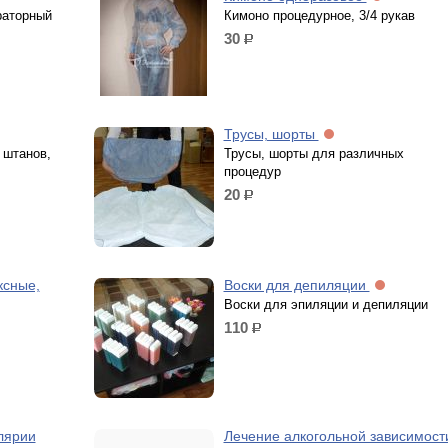
раторный
Кимоно процедурное, 3/4 рукав
30
р.
Трусы, шорты
 штанов,
Трусы, шорты для различных
процедур
20
р.
ксные,
Воски для депиляции
Воски для эпиляции и депиляции
110
р.
лярии
Лечение алкогольной зависимост