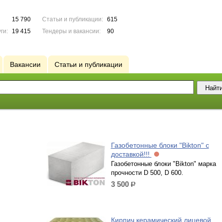
15 790
Статьи и публикации:
615
ги:
19 415
Тендеры и вакансии:
90
Вакансии
Статьи и публикации
Газобетонные блоки "Bikton" с
доставкой!!!
Газобетонные блоки "Bikton" марка
прочности D 500, D 600.
3 500
р.
Кирпич керамический лицевой