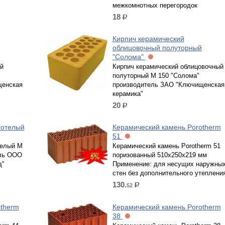
межкомнотных перегородок
18
р.
Кирпич керамический
облицовочный полуторный
"Солома"
й
Кирпич керамический облицовочный
полуторный М 150 "Солома"
щенская
производитель ЗАО "Ключищенская
керамика"
20
р.
нотелый
Керамический камень Porotherm
51
телый М
Керамический камень Porotherm 51
ель ООО
поризованный 510х250х219 мм
д"
Применение: для несущих наружны
стен без дополнительного утеплени
130.
52
р.
otherm
Керамический камень Porotherm
38