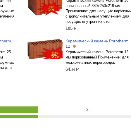
erm 44
Керамический камень Porotherm 38
мм
поризованный 380х250х219 мм
аружных
Применение: для несущих наружны
тепления
с дополнительным утеплением для
несущих внутренних стен
105
р.
otherm
Керамический камень Porotherm
12
erm 25
Керамический камень Porotherm 12
мм
мм поризованный Применение: для
аружных
межкомнатных перегородок
ем для
64.
84
р.
2