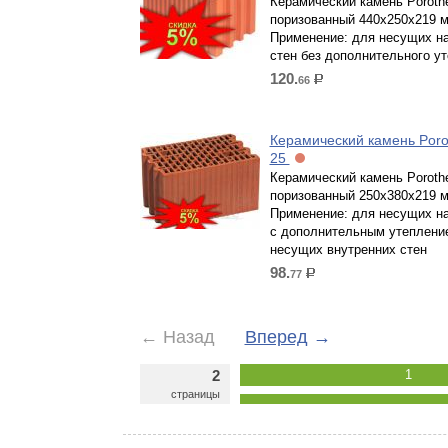
Керамический камень Poroth
поризованный 440х250х219 
Применение: для несущих н
стен без дополнительного у
120.
66
р.
Керамический камень Por
25
Керамический камень Poroth
поризованный 250х380х219 
Применение: для несущих н
с дополнительным утеплени
несущих внутренних стен
98.
77
р.
←
Назад
Вперед
→
2
1
страницы