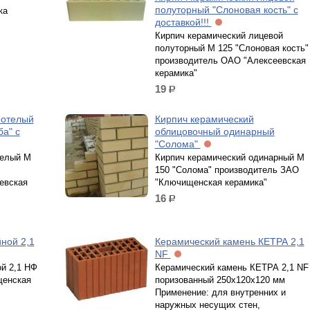
полуторный "Слоновая кость" с
ка
доставкой!!!
Кирпич керамический лицевой
полуторный М 125 "Слоновая кость"
производитель ОАО "Алексеевская
керамика"
19
р.
нотелый
Кирпич керамический
ба" с
облицовочный одинарный
"Солома"
телый М
Кирпич керамический одинарный М
150 "Солома" производитель ЗАО
евская
"Ключищенская керамика"
16
р.
ной 2,1
Керамический камень КЕТРА 2,1
NF
й 2,1 НФ
Керамический камень КЕТРА 2,1 NF
щенская
поризованный 250х120х120 мм
Применение: для внутренних и
наружных несущих стен,