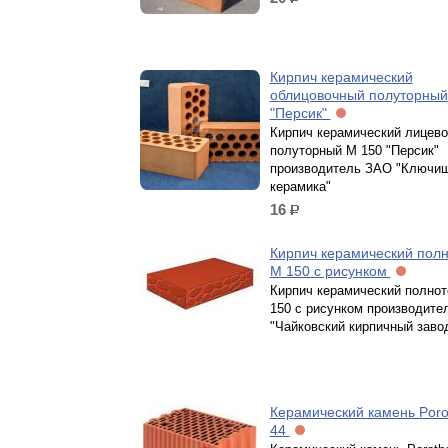
р.
Кирпич керамический
облицовочный полуторный
"Персик"
Кирпич керамический лицево
полуторный М 150 "Персик"
производитель ЗАО "Ключи
керамика"
16
р.
Кирпич керамический пол
М 150 с рисунком
Кирпич керамический полно
150 с рисунком производит
"Чайковский кирпичный заво
Керамический камень Por
44