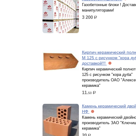
Газобетонные блоки ! Достав
манипуляторами!
3 200
р.
Кирпич керамический пол
М 125 с рисунком "кора ду
доставкой!!!
Кирпич керамический полно
125 с рисунком "кора дуба"
производитель ОАО "Алексе
керамика"
11.
50
р.
Камень керамический двой
НФ
Камень керамический двойно
производитель ЗАО "Ключи
керамика"
20