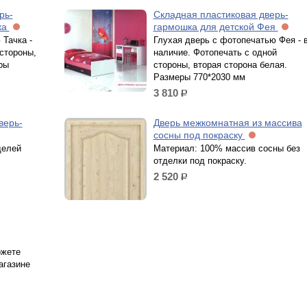
рь-
Складная пластиковая дверь-
ка
гармошка для детской Фея
 Тачка -
Глухая дверь с фотопечатью Фея - 
 стороны,
наличие. Фотопечать с одной
ры
стороны, вторая сторона белая.
Размеры 770*2030 мм
3 810
р.
верь-
Дверь межкомнатная из массива
сосны под покраску
делей
Материал: 100% массив сосны без
отделки под покраску.
2 520
р.
ожете
агазине