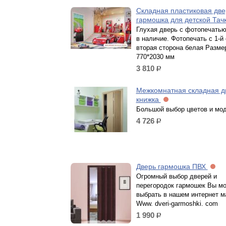
Складная пластиковая две
гармошка для детской Тач
Глухая дверь с фотопечатью
в наличие. Фотопечать с 1-й
вторая сторона белая Разме
770*2030 мм
3 810
р.
Межкомнатная складная д
книжка
Большой выбор цветов и мо
4 726
р.
Дверь гармошка ПВХ
Огромный выбор дверей и
перегородок гармошек Вы м
выбрать в нашем интернет м
Www. dveri-garmoshki. com
1 990
р.