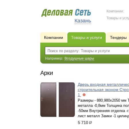
Компании:
Товары и услу
Казань
Компании
Товары и услуги
Тендеры
Например:
Воздушные шары
Арки
Дверь входная металличе
строительная эконом Строй
1
Размеры - 880,980х2050 мм
металла -0,8мм Толщина по
-50мм Внутренняя отделка -
лист металл Замки -1 цилин
5 710
р.