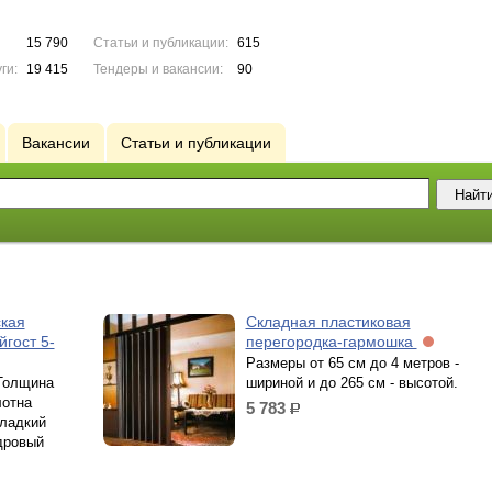
15 790
Статьи и публикации:
615
ги:
19 415
Тендеры и вакансии:
90
Вакансии
Статьи и публикации
ская
Складная пластиковая
гост 5-
перегородка-гармошка
Размеры от 65 см до 4 метров -
 Толщина
шириной и до 265 см - высотой.
лотна
5 783
р.
гладкий
дровый