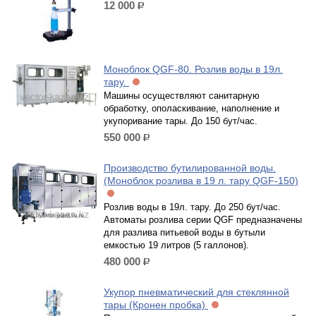
12 000
р.
Моноблок QGF-80. Розлив воды в 19л.
тару.
Машины осуществляют санитарную
обработку, ополаскивание, наполнение и
укупоривание тары. До 150 бут/час.
550 000
р.
Производство бутилированной воды.
(Моноблок розлива в 19 л. тару QGF-150)
Розлив воды в 19л. тару. До 250 бут/час.
Автоматы розлива серии QGF предназначены
для разлива питьевой воды в бутыли
емкостью 19 литров (5 галлонов).
480 000
р.
Укупор пневматический для стеклянной
тары (Кронен пробка)