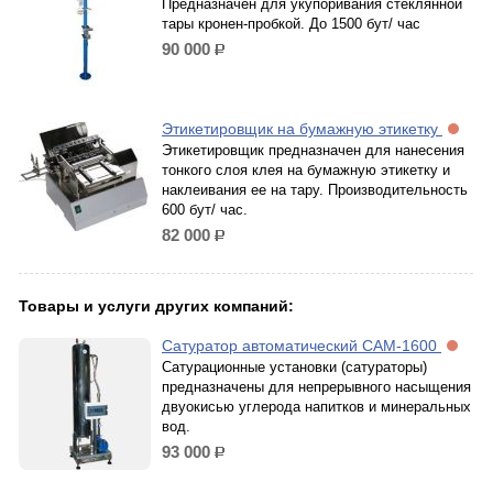
Предназначен для укупоривания стеклянной
тары кронен-пробкой. До 1500 бут/ час
90 000
р.
Этикетировщик на бумажную этикетку
Этикетировщик предназначен для нанесения
тонкого слоя клея на бумажную этикетку и
наклеивания ее на тару. Производительность
600 бут/ час.
82 000
р.
Товары и услуги других компаний:
Сатуратор автоматический САМ-1600
Сатурационные установки (сатураторы)
предназначены для непрерывного насыщения
двуокисью углерода напитков и минеральных
вод.
93 000
р.