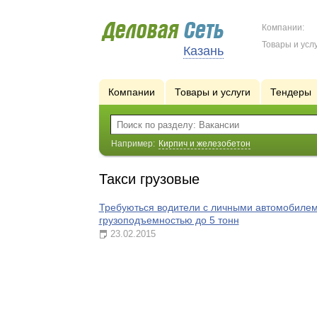
Компании:
Товары и услу
Казань
Компании
Товары и услуги
Тендеры
Например:
Кирпич и железобетон
Такси грузовые
Требуються водители с личными автомобилем
грузоподъемностью до 5 тонн
23.02.2015