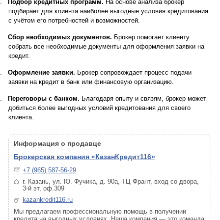
.
Подбор кредитных программ.
На основе анализа брокер
подбирает для клиента наиболее выгодные условия кредитования
с учётом его потребностей и возможностей.
.
Сбор необходимых документов.
Брокер помогает клиенту
собрать все необходимые документы для оформления заявки на
кредит.
.
Оформление заявки.
Брокер сопровождает процесс подачи
заявки на кредит в банк или финансовую организацию.
.
Переговоры с банком.
Благодаря опыту и связям, брокер может
добиться более выгодных условий кредитования для своего
клиента.
Информация о продавце
Брокерская компания «КазанКредит116»
+7 (965) 587-56-29
г. Казань, ул. Ю. Фучика, д. 90а, ТЦ Франт, вход со двора,
3-й эт, оф.309
kazankredit116.ru
Мы предлагаем профессиональную помощь в получении
кредита на выгодных условиях. Наша компания — это команда