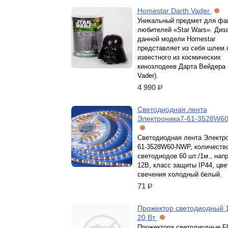
Homestar Darth Vader
Уникальный предмет для фа
любителей «Star Wars». Диз
данной модели Homestar
представляет из себя шлем 
известного из космических
кинозлодеев Дарта Вейдера 
Vader).
4 990
р.
Светодиодная лента
Электроника7-61-3528W6
Светодиодная лента Электро
61-3528W60-NWP, количеств
светодиодов 60 шт./1м., нап
12В, класс защиты IP44, цве
свечения холодный белый.
71
р.
Прожектор светодиодный 1
20 Вт
Прожектора светодиодные FL