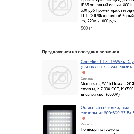
IP65 холодный белый, 800 lm
500 руб Прожектора светод
FL1-20-IP65 холодный белый
lm, 220V - 1000 руб
500
р.
Предложения из соседних регионов:
Camelion FT8 -15W/54 Dayl
(6500K) G13 (Люм. лампа 
Самара
Мощность, W 15 Цоколь G13
службы, h 7 000 CCT, K 6500
дневной свет (6500K)
Офисный светодиодный
светильник 600*600 37 Вт 
Ижевск
Полноценная замена