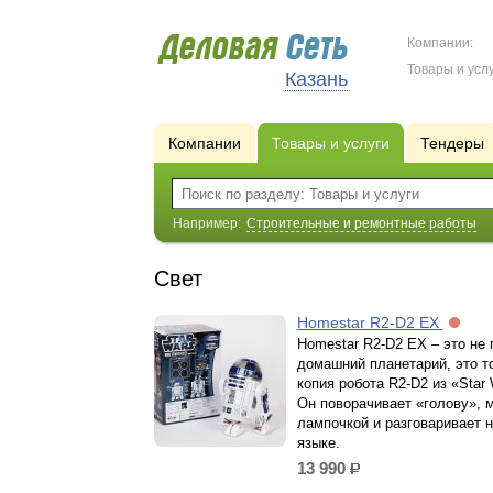
Компании:
Товары и услу
Казань
Компании
Товары и услуги
Тендеры
Например:
Строительные и ремонтные работы
Свет
Homestar R2-D2 EX
Homestar R2-D2 EX – это не 
домашний планетарий, это т
копия робота R2-D2 из «Star 
Он поворачивает «голову», 
лампочкой и разговаривает 
языке.
13 990
р.