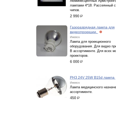
люминесцентных Армстронго
лампами 4*18. Рассеянный с
чипов.
2 990
р.
Газоразрядная лампа для
видеопроекции.
Ижевск
Лампа для проекционного
оборудования. Для видео пр
В ассортименте. Для всех м
проекторов.
6 000
р.
РНЗ 24V 25W B15d лампа
Ижевск
Лампа медицинского назначе
ассортименте.
450
р.