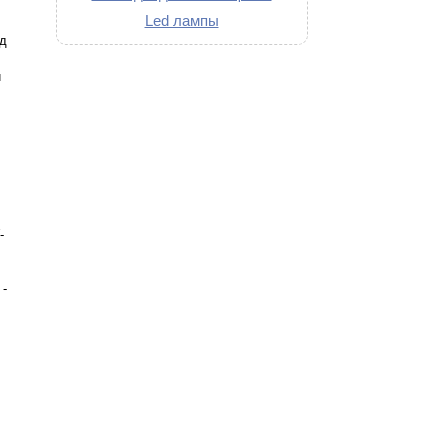
Led лампы
д
и
-
-