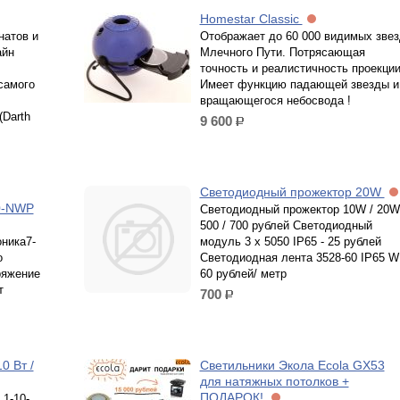
Homestar Classic
натов и
Отображает до 60 000 видимых звез
айн
Млечного Пути. Потрясающая
точность и реалистичность проекци
самого
Имеет функцию падающей звезды и
вращающегося небосвода !
(Darth
9 600
р.
Светодиодный прожектор 20W
0-NWP
Светодиодный прожектор 10W / 20W
500 / 700 рублей Светодиодный
ника7-
модуль 3 х 5050 IP65 - 25 рублей
о
Светодиодная лента 3528-60 IP65 W 
ряжение
60 рублей/ метр
т
700
р.
0 Вт /
Светильники Экола Ecola GX53
для натяжных потолков +
ПОДАРОК!
1-10-