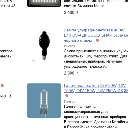
в с ЛБ
светильника Армстронг. Рассеянный
вет от 48
свет от 54 чипов Nichia.
3 400
р.
Лампа ультрафиолетовая 400W
E40 UV-A ДРОССЕЛЬНАЯ ртутная
черного стекла.
Ижевск
оектора.
Лампа применяется в ночных клубах
оделей
дискотеках, шоу мероприятиях. Для
специальных приборов. Излучает
ультрафиолет класса А.
2 300
р.
Галогенная лампа 12V 50W, 12V
100W, 24V 150W, 24V 250W G6,3
ния. В
Ижевск
Галогенная лампа
специализированная для
проекционных оптических приборов.
В ассортименте. Доступны Китайски
и Европейские производители.