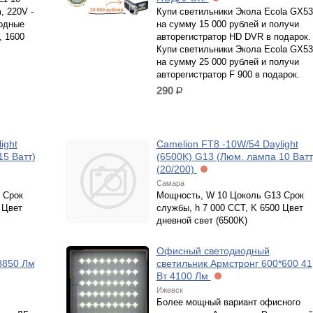
, 220V -
Купи светильники Экола Ecola GX53
иодные
на сумму 15 000 рублей и получи
, 1600
авторегистратор HD DVR в подарок.
Купи светильники Экола Ecola GX53
на сумму 25 000 рублей и получи
авторегистратор F 900 в подарок.
290
р.
ight
Camelion FT8 -10W/54 Daylight
15 Ватт)
(6500K) G13 (Люм. лампа 10 Ватт
(20/200)
Самара
 Срок
Мощность, W 10 Цоколь G13 Срок
 Цвет
службы, h 7 000 CCT, K 6500 Цвет
дневной свет (6500K)
Офисный светодиодный
3850 Лм
светильник Армстронг 600*600 41
Вт 4100 Лм
Ижевск
Более мощный вариант офисного