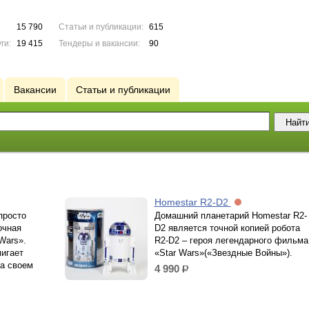
15 790
Статьи и публикации:
615
ги:
19 415
Тендеры и вакансии:
90
Вакансии
Статьи и публикации
Homestar R2-D2
просто
Домашний планетарий Homestar R2-
очная
D2 является точной копией робота
Wars».
R2-D2 – героя легендарного фильма
мигает
«Star Wars»(«Звездные Войны»).
на своем
4 990
р.