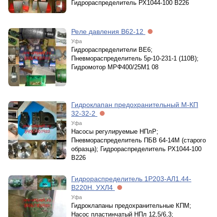
Гидрораспределитель РХ1044-100 В226
Реле давления В62-12
Уфа
Гидрораспределители ВЕ6;
Пневмораспределитель 5р-10-231-1 (110В);
Гидромотор МРФ400/25М1 08
Гидроклапан предохранительный М-КП
32-32-2
Уфа
Насосы регулируемые НПлР;
Пневмораспределитель ПБВ 64-14М (старого
образца); Гидрораспределитель РХ1044-100
В226
Гидрораспределитель 1Р203-АЛ1.44-
В220Н. УХЛ4
Уфа
Гидроклапаны предохранительные КПМ;
Насос пластинчатый НПл 12,5/6,3;