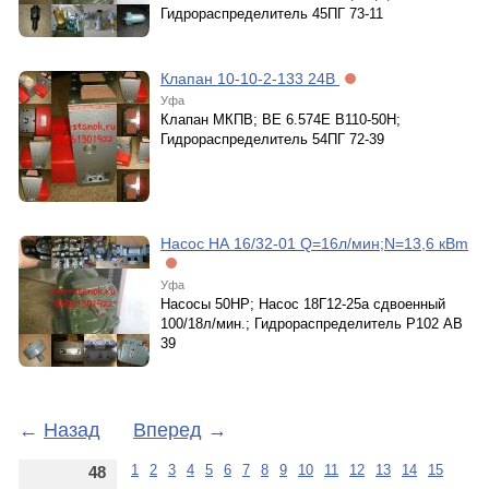
Гидрораспределитель 45ПГ 73-11
Клапан 10-10-2-133 24В
Уфа
Клапан МКПВ; ВЕ 6.574Е В110-50Н;
Гидрораспределитель 54ПГ 72-39
Насос НА 16/32-01 Q=16л/мин;N=13,6 кВm
Уфа
Насосы 50НР; Насос 18Г12-25а сдвоенный
100/18л/мин.; Гидрораспределитель Р102 АВ
39
←
Назад
Вперед
→
1
2
3
4
5
6
7
8
9
10
11
12
13
14
15
48