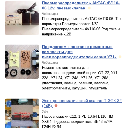
Пневмораспределитель AirTAC 4V110-
06 12v, пневмоклапан
Чебоксары
Пневмораспределитель AirTAC 4V110-06. Тех.
параметры Размеры портов 1/8"
Пневмораспределитель 4V110-06 Род тока и
напряжение -12В
Предлагаем к поставке ремонтные
комплекты для
пневмораспределителей серии У71-
Чебоксары
Ремонтные комплекты для
пневмораспределителей серии У71-22, У71-
22А, У71-24, У71-24А, У71-26, У71-26А,
уплотнения, кольца, резинки, клапана,
электромагниты, катушки, глушитель
Электропневматический клапан П-ЭПК-32
(24В)
Уфа
Насосы смазки С12; 1 РЕ 10.64 В110 НМ
УХЛ4; Гидрораспределитель ВЕ43.574А.
Г24Н УХЛ4