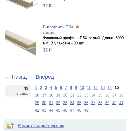
12
р.
F-профиль ПВХ
Самара
Финишный профиль ПВХ белый. Длина: 3000
мм. В упаковке - 30 шт.
12
р.
←
Назад
Вперед
→
1
2
3
4
5
6
7
8
9
10
11
12
13
14
15
49
страниц
16
17
18
19
20
21
22
23
24
25
26
27
28
29
30
31
32
33
34
35
36
37
38
39
40
41
42
43
44
45
46
47
48
49
Ремонт и строительство