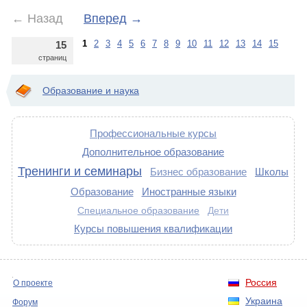
←
Назад
Вперед
→
1
2
3
4
5
6
7
8
9
10
11
12
13
14
15
15
страниц
Образование и наука
Профессиональные курсы
Дополнительное образование
Тренинги и семинары
Бизнес образование
Школы
Образование
Иностранные языки
Специальное образование
Дети
Курсы повышения квалификации
Россия
О проекте
Украина
Форум