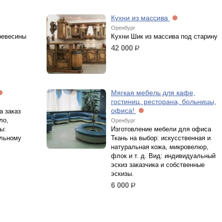
Кухни из массива
Оренбург
ревесины
Кухни Шик из массива под старину
42 000
р.
Мягкая мебель для кафе,
гостиниц, ресторана, больницы,
офиса!
а заказ
ло,
Оренбург
ы:
Изготовление мебели для офиса
альному
Ткань на выбор: искусственная и
натуральная кожа, микровелюр,
флок и т. д. Вид: индивидуальный
эскиз заказчика и собственные
эскизы.
6 000
р.