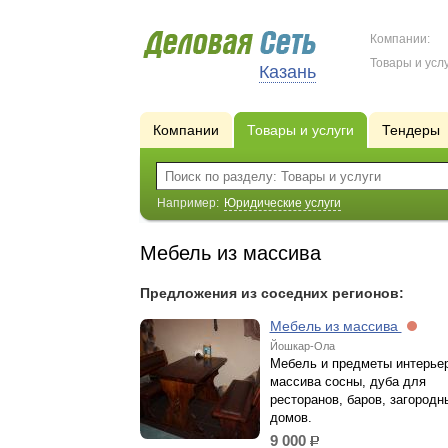
Компании:
Товары и услу
Казань
Компании
Товары и услуги
Тендеры
Например:
Юридические услуги
Мебель из массива
Предложения из соседних регионов:
Мебель из массива
Йошкар-Ола
Мебель и предметы интерьер
массива сосны, дуба для
ресторанов, баров, загородн
домов.
9 000
р.