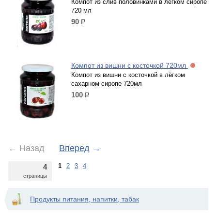
Компот из слив половинками в лёгком сиропе
720 мл
90
р.
Компот из вишни с косточкой 720мл
Компот из вишни с косточкой в лёгком
сахарном сиропе 720мл
100
р.
←
Назад
Вперед
→
1
2
3
4
4
страницы
Продукты питания, напитки, табак