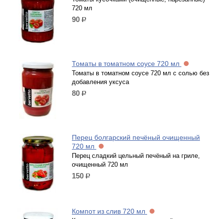
720 мл
90
р.
Томаты в томатном соусе 720 мл
Томаты в томатном соусе 720 мл с солью без
добавления уксуса
80
р.
Перец болгарский печёный очищенный
720 мл
Перец сладкий цельный печёный на гриле,
очищенный 720 мл
150
р.
Компот из слив 720 мл