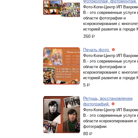
Фотоколлаж, фотомонтаж
Фото-Копи-Центр ИП Вахром
В.- это современные услуги 
области фотографии и
ксерокопирования с многоле
историей развития в городе 
350
р.
Печать фото
Фото-Копи-Центр ИП Вахром
В.- это современные услуги 
области фотографии и
ксерокопирования с многоле
историей развития в городе 
5
р.
Ретушь, восстановление
фотографий
Фото-Копи-Центр ИП Вахром
В.- это современные услуги 
области ксерокопирования и
фотографии.
80
р.