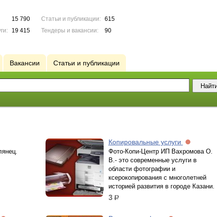
15 790
Статьи и публикации:
615
ги:
19 415
Тендеры и вакансии:
90
Вакансии
Статьи и публикации
Копировальные услуги
лянец.
Фото-Копи-Центр ИП Вахромова О.
В.- это современные услуги в
области фотографии и
ксерокопирования с многолетней
историей развития в городе Казани.
3
р.