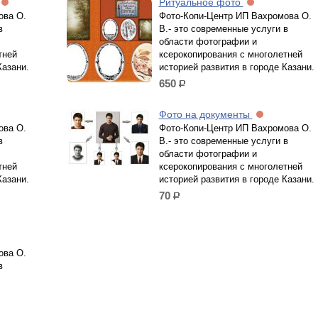
Ритуальное фото
ова О.
Фото-Копи-Центр ИП Вахромова О.
в
В.- это современные услуги в
области фотографии и
тней
ксерокопирования с многолетней
Казани.
историей развития в городе Казани.
650
р.
Фото на документы
ова О.
Фото-Копи-Центр ИП Вахромова О.
в
В.- это современные услуги в
области фотографии и
тней
ксерокопирования с многолетней
Казани.
историей развития в городе Казани.
70
р.
ова О.
в