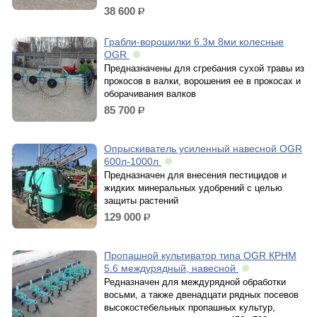
38 600
р.
Грабли-ворошилки 6.3м 8ми колесные
OGR
Предназначены для сгребания сухой травы из
прокосов в валки, ворошения ее в прокосах и
оборачивания валков
85 700
р.
Опрыскиватель усиленный навесной OGR
600л-1000л
Предназначен для внесения пестицидов и
жидких минеральных удобрений с целью
защиты растений
129 000
р.
Пропашной культиватор типа OGR КРНМ
5.6 междурядный, навесной
Редназначен для междурядной обработки
восьми, а также двенадцати рядных посевов
высокостебельных пропашных культур,