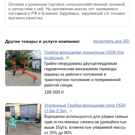
Оптовая и розничная торговля сельскохозяйственной техникой
и запчастями к ней. На протяжении многих лет занимаемся
поставкой в РФ и Ближнее Зарубежье, зарубежной с/х техники
высокого качества.
Другие товары и услуги компании:
посмотреть все (65)
Грабли‑ворошилки прицепные OGR-9ти
колёсные
Грабли оборудованы двухцилиндровым
гидравлическим механизмом перевода
машины из рабочего положения в
транспортное положение и попеременной
работой секции.
188 000
р.
Усиленные Грабли-ворошилки типа OGR
(2.6м,3.3м)
Ворошилки используются для уборки сеяных
трав естественных сенокосов урожайностью
выше 15ц/га, влажностью убираемой массы
от 25% до 80%