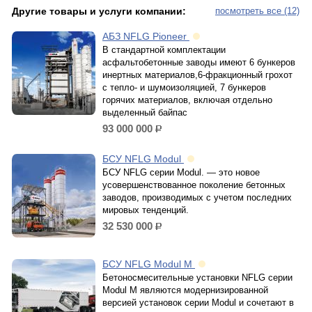
Другие товары и услуги компании:
посмотреть все (12)
АБЗ NFLG Pioneer
В стандартной комплектации
асфальтобетонные заводы имеют 6 бункеров
инертных материалов,6-фракционный грохот
с тепло- и шумоизоляцией, 7 бункеров
горячих материалов, включая отдельно
выделенный байпас
93 000 000
р.
БСУ NFLG Modul
БСУ NFLG серии Modul. — это новое
усовершенствованное поколение бетонных
заводов, производимых с учетом последних
мировых тенденций.
32 530 000
р.
БСУ NFLG Modul M
Бетоносмесительные установки NFLG серии
Modul M являются модернизированной
версией установок серии Modul и сочетают в