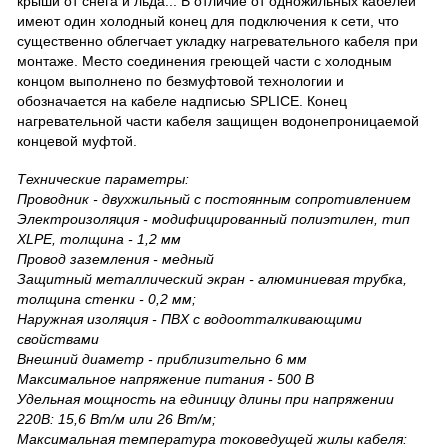
крыши от снега и льда... В отличие от одножильных кабелей
имеют один холодный конец для подключения к сети, что
существенно облегчает укладку нагревательного кабеля при
монтаже. Место соединения греющей части с холодным
концом выполнено по безмуфтовой технологии и
обозначается на кабеле надписью SPLICE. Конец
нагревательной части кабеля защищен водонепроницаемой
концевой муфтой.
Технические параметры:
Проводник - двухжильный с постоянным сопротивлением
Электроизоляция - модифицированный полиэтилен, тип
XLPE, толщина - 1,2 мм
Провод заземления - медный
Защитный металлический экран - алюминиевая трубка,
толщина стенки - 0,2 мм;
Наружная изоляция - ПВХ с водоотталкивающими
свойствами
Внешний диаметр - приблизительно 6 мм
Максимальное напряжение питания - 500 В
Удельная мощность на единицу длины при напряжении
220В: 15,6 Вт/м или 26 Вт/м;
Максимальная температура токоведущей жилы кабеля: