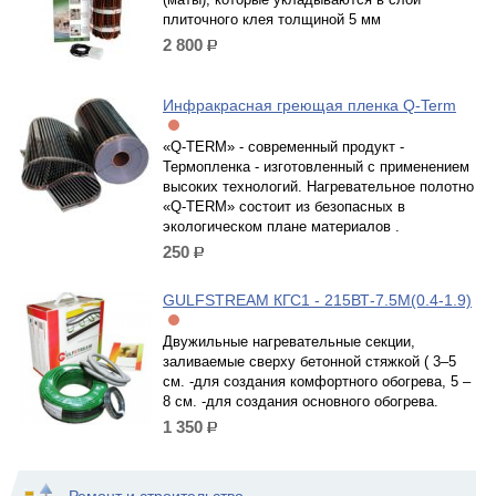
плиточного клея толщиной 5 мм
2 800
р.
Инфракрасная греющая пленка Q-Term
«Q-TERM» - современный продукт -
Термопленка - изготовленный с применением
высоких технологий. Нагревательное полотно
«Q-TERM» состоит из безопасных в
экологическом плане материалов .
250
р.
GULFSTREAM КГС1 - 215ВТ-7.5М(0.4-1.9)
Двужильные нагревательные секции,
заливаемые сверху бетонной стяжкой ( 3–5
см. -для создания комфортного обогрева, 5 –
8 см. -для создания основного обогрева.
1 350
р.