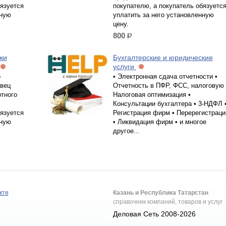
бязуется
покупателю, а покупатель обязуетс
нную
уплатить за него установленную
цену.
800
р.
жи
Бухгалтерские и юридические
услуги
о
• Электронная сдача отчетности •
авец
Отчетность в ПФР, ФСС, налоговую 
ртного
Налоговая оптимизация •
Консультации бухгалтера • 3-НДФЛ 
бязуется
Регистрация фирм • Перерегистраци
нную
• Ликвидация фирм • и многое
другое...
кте
Казань и Республика Татарстан
справочник компаний, товаров и услуг
Деловая Сеть 2008-2026