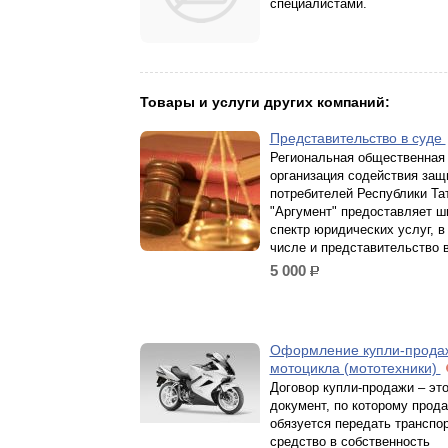
специалистами.
Товары и услуги других компаний:
Представительство в суде
Региональная общественная
организация содействия защ
потребителей Республики Та
"Аргумент" предоставляет ш
спектр юридических услуг, в
числе и представительство в
5 000
р.
Оформление купли-прода
мотоцикла (мототехники)
Договор купли-продажи – эт
документ, по которому прод
обязуется передать транспо
средство в собственность