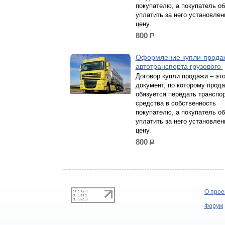
покупателю, а покупатель о
уплатить за него установле
цену.
800
р.
Оформление купли-прода
автотранспорта грузового
Договор купли продажи – эт
документ, по которому прод
обязуется передать транспо
средства в собственность
покупателю, а покупатель о
уплатить за него установле
цену.
800
р.
О прое
Форум