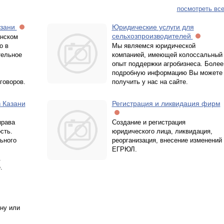
посмотреть все
азани
Юридические услуги для
сельхозпроизводителей
анском
о в
Мы являемся юридической
тельное
компанией, имеющей колоссальный
опыт поддержки агробизнеса. Более
подробную информацию Вы можете
говоров.
получить у нас на сайте.
 Казани
Регистрация и ликвидация фирм
права
Создание и регистрация
сть.
юридического лица, ликвидация,
ьного
реорганизация, внесение изменений 
ЕГРЮЛ.
.
.
ну или