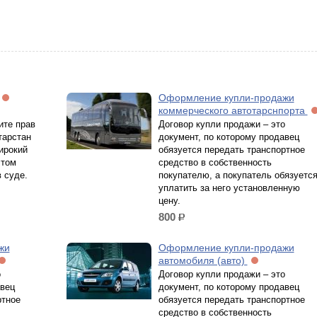
Оформление купли-продажи
коммерческого автотарснпорта
ите прав
Договор купли продажи – это
тарстан
документ, по которому продавец
ирокий
обязуется передать транспортное
 том
средство в собственность
 суде.
покупателю, а покупатель обязуетс
уплатить за него установленную
цену.
800
р.
жи
Оформление купли-продажи
автомобиля (авто)
о
Договор купли продажи – это
авец
документ, по которому продавец
ртное
обязуется передать транспортное
средство в собственность