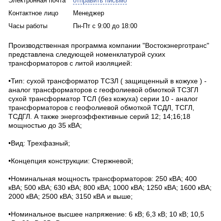
Электронная почта
отправить письмо
Контактное лицо
Менеджер
Часы работы
Пн-Пт с 9:00 до 18:00
Производственная программа компании "Востокэнерготранс"
представлена следующей номенклатурой сухих
трансформаторов с литой изоляцией:
•Тип: сухой трансформатор ТСЗЛ ( защищенный в кожухе ) -
аналог трансформаторов с геофолиевой обмоткой ТСЗГЛ
сухой трансформатор ТСЛ (без кожуха) серии 10 - аналог
трансформаторов с геофолиевой обмоткой ТСДЛ, ТСГЛ,
ТСДГЛ. А также энергоэффективные серий 12; 14;16;18
мощностью до 35 кВА;
•Вид: Трехфазный;
•Концепция конструкции: Стержневой;
•Номинальная мощность трансформаторов: 250 кВА; 400
кВА; 500 кВА; 630 кВА; 800 кВА; 1000 кВА; 1250 кВА; 1600 кВА;
2000 кВА; 2500 кВА; 3150 кВА и выше;
•Номинальное высшее напряжение: 6 кВ; 6,3 кВ; 10 кВ; 10,5