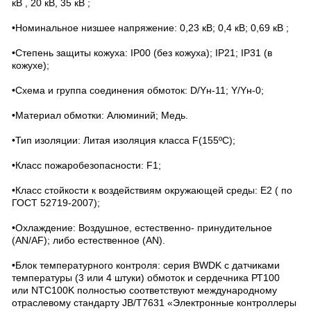
кВ , 20 кВ, 35 кВ ;
•Номинальное низшее напряжение: 0,23 кВ; 0,4 кВ; 0,69 кВ ;
•Степень защиты кожуха: IP00 (без кожуха); IP21; IP31 (в
кожухе);
•Схема и группа соединения обмоток: D/Yн-11; Y/Yн-0;
•Материал обмотки: Алюминий; Медь.
•Тип изоляции: Литая изоляция класса F(155ºC);
•Класс пожаробезопасности: F1;
•Класс стойкости к воздействиям окружающей среды: Е2 ( по
ГОСТ 52719-2007);
•Охлаждение: Воздушное, естественно- принудительное
(AN/AF); либо естественное (AN).
•Блок температурного контроля: серия BWDK с датчиками
температуры (3 или 4 штуки) обмоток и сердечника РТ100
или NTC100K полностью соответствуют международному
отраслевому стандарту JB/T7631 «Электронные контроллеры